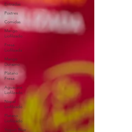
Entradas
Postres
Comidas
Mango
Liofilizado
Fresa
Liofilizada
Mango
Durazno
Plátano
Fresa
Aguacate
Liofilizado
Nopal
Liofilizado
Platano
Liofilizado
Yogurt Blue